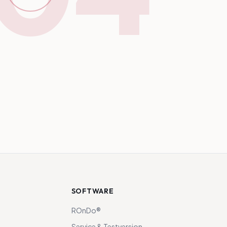
SOFTWARE
ROnDo®
Service & Testversion