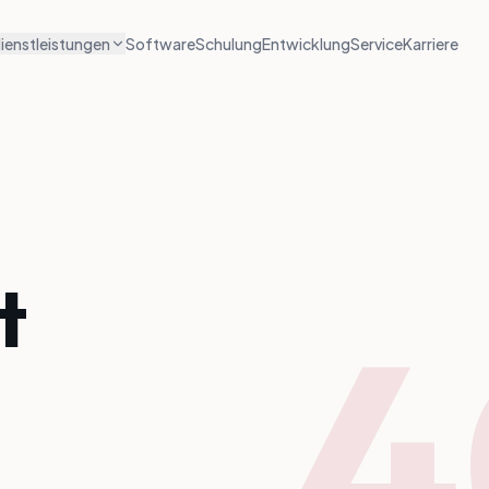
ienstleistungen
Software
Schulung
Entwicklung
Service
Karriere
t
4