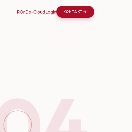
ROnDo-Cloud Login
KONTAKT
04